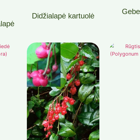
Geben
Didžialapė kartuolė
alapė