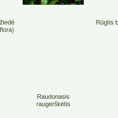
žiedė
Rūgtis 
lora)
Raudonasis
raugerškėtis