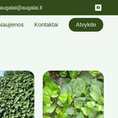
augalai@augalai.lt
Naujienos
Kontaktai
Atvykite