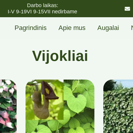
Darbo laikas:
I-V 9-19
VI 9-15
VII nedirbame
Pagrindinis
Apie mus
Augalai
Vijokliai