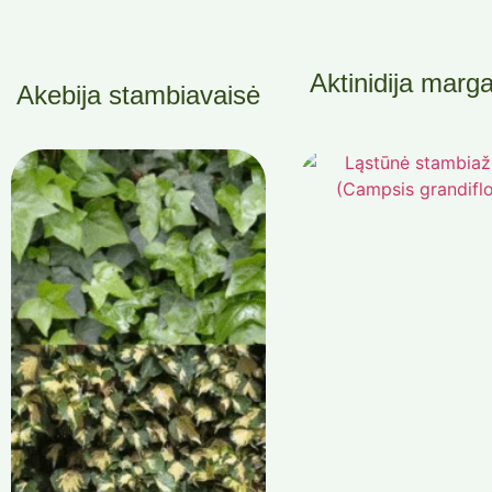
Aktinidija marg
Akebija stambiavaisė