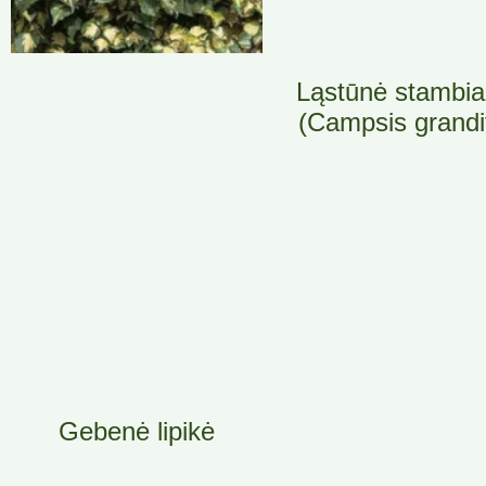
Ląstūnė stambia
(Campsis grandif
Gebenė lipikė