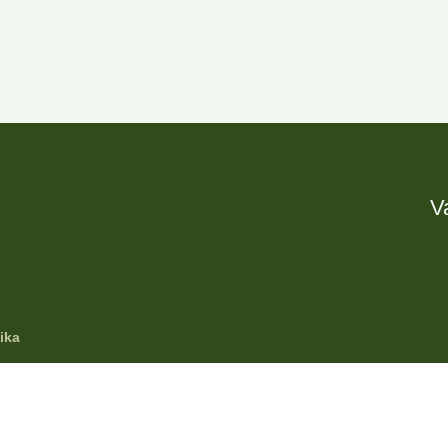
V
ika