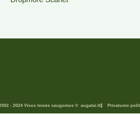
2002 - 2024 Visos teisės saugomos © augalai.lt
Privatumo polit