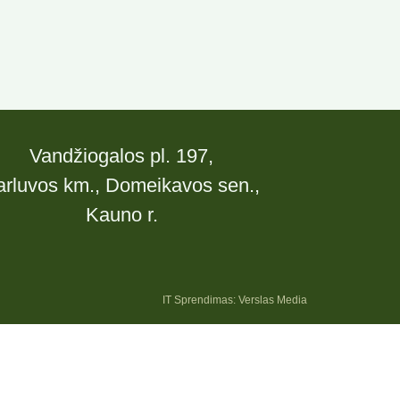
Vandžiogalos pl. 197,
arluvos km., Domeikavos sen.,
Kauno r.
IT Sprendimas: Verslas Media