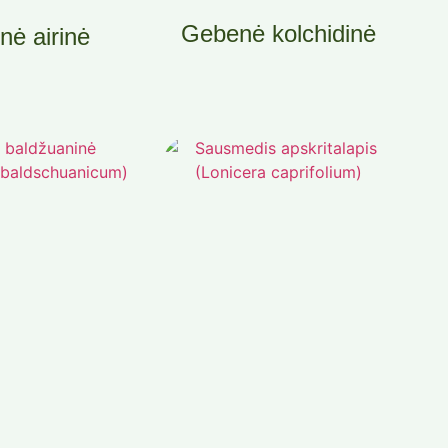
Gebenė kolchidinė
ė airinė