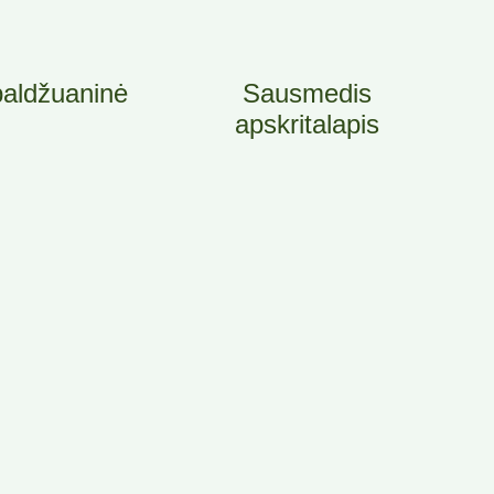
baldžuaninė
Sausmedis
apskritalapis