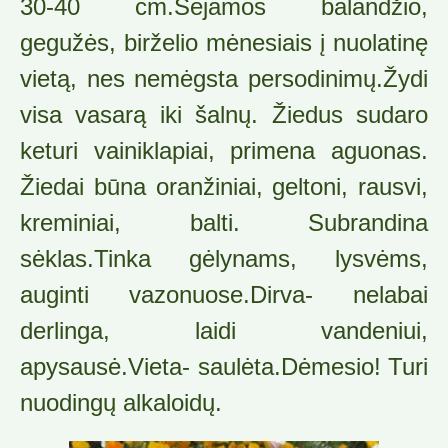
30-40 cm.Sėjamos balandžio,
gegužės, birželio mėnesiais į nuolatinę
vietą, nes nemėgsta persodinimų.Žydi
visa vasarą iki šalnų. Žiedus sudaro
keturi vainiklapiai, primena aguonas.
Žiedai būna oranžiniai, geltoni, rausvi,
kreminiai, balti. Subrandina
sėklas.Tinka gėlynams, lysvėms,
auginti vazonuose.Dirva- nelabai
derlinga, laidi vandeniui,
apysausė.Vieta- saulėta.Dėmesio! Turi
nuodingų alkaloidų.