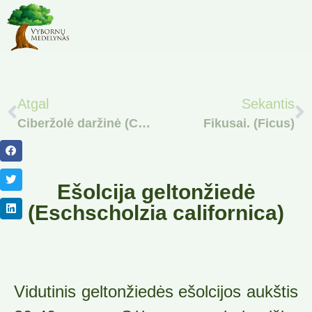
Atgal
Sekantis
Ciberžolė daržinė (Curcuma longa)
Fikusai. (Ficus)
Ešolcija geltonžiedė
(Eschscholzia californica)
Vidutinis geltonžiedės ešolcijos aukštis