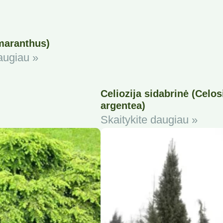
maranthus)
augiau »
Celiozija sidabrinė (Celos
argentea)
Skaitykite daugiau »