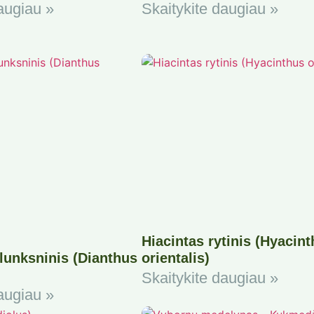
augiau »
Skaitykite daugiau »
Hiacintas rytinis (Hyacin
lunksninis (Dianthus
orientalis)
Skaitykite daugiau »
augiau »