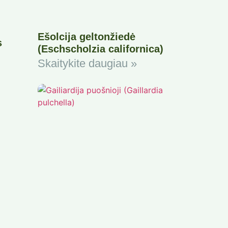
Ešolcija geltonžiedė
s
(Eschscholzia californica)
Skaitykite daugiau »