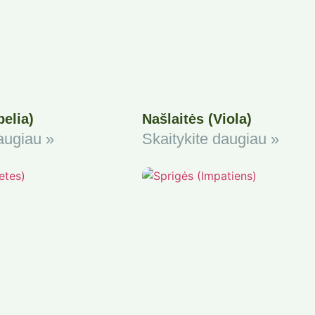
belia)
Našlaitės (Viola)
augiau »
Skaitykite daugiau »