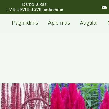
Darbo laikas:
I-V 9-19
VI 9-15
VII nedirbame
Pagrindinis
Apie mus
Augalai