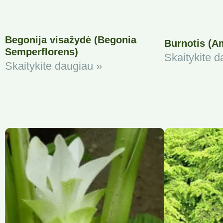
Begonija visažydė (Begonia
Burnotis (A
Semperflorens)
Skaitykite d
Skaitykite daugiau »