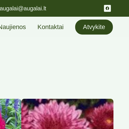
augalai@augalai.lt
Naujienos
Kontaktai
Atvykite