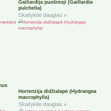
Gailiardija puošnioji (Gaillardia
pulchella)
Skaitykite daugiau »
thus
Hortenzija didžialapė (Hydrangea
macrophylla)
Skaitykite daugiau »