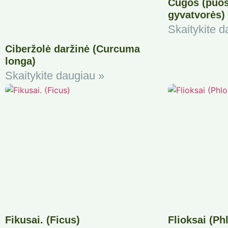
Cūgos (puoš
gyvatvorės)
Skaitykite d
Ciberžolė daržinė (Curcuma
longa)
Skaitykite daugiau »
Fikusai. (Ficus)
Flioksai (Ph