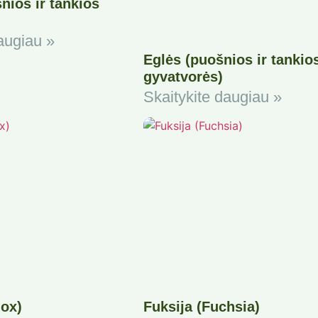
nios ir tankios
augiau »
Eglės (puošnios ir tankio
gyvatvorės)
Skaitykite daugiau »
lox)
Fuksija (Fuchsia)