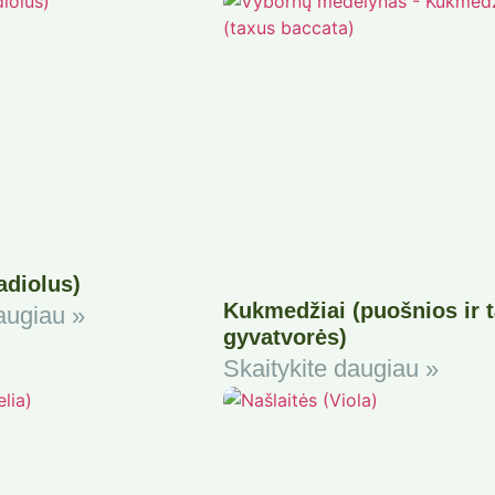
adiolus)
Kukmedžiai (puošnios ir 
augiau »
gyvatvorės)
Skaitykite daugiau »