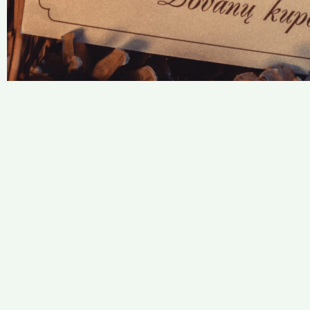
Siūlome įsigyti
dovanų kuponą
Spausti čia