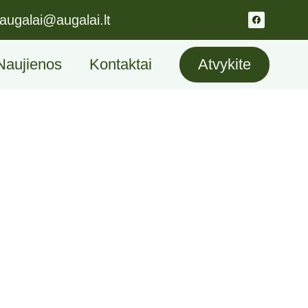
augalai@augalai.lt
Naujienos
Kontaktai
Atvykite