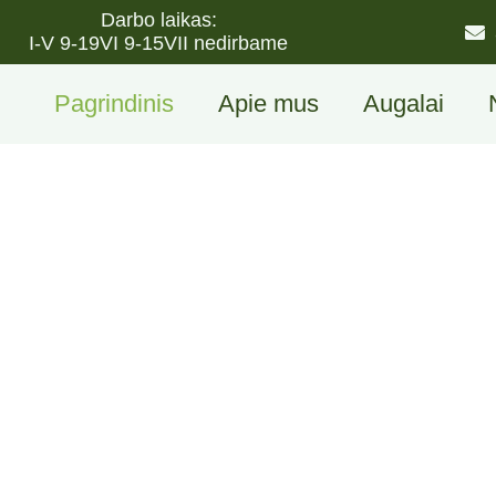
Darbo laikas:
I-V 9-19
VI 9-15
VII nedirbame
Pagrindinis
Apie mus
Augalai