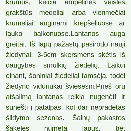
krūmus, keičia ampelinės veislės
grakštūs medeliai arba vienmečiai
krūmeliai auginami krepšeliuose ar
lauko balkonuose.Lantanos auga
greitai. Iš lapų pažastų pasirodo nauji
žiedynai, 3-5cm skersmens skėtis iš
daugybės smulkių žiedelių. Laikui
einant, šoniniai žiedeliai tamsėja, todėl
žiedyno viduriukai šviesesni.Prieš orų
atšalimą lantanas reikia nugenėti ir
sunešti į patalpas, kol dar nepradėtas
šildymo sezonas. Šalnų pakastos
šakelės numeta lapus, bet