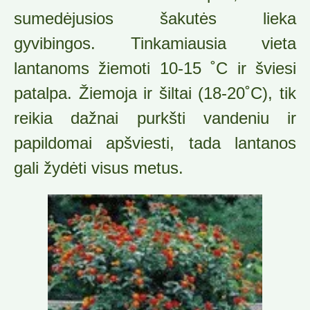
sumedėjusios šakutės lieka
gyvibingos. Tinkamiausia vieta
lantanoms žiemoti 10-15 ˚C ir šviesi
patalpa. Žiemoja ir šiltai (18-20˚C), tik
reikia dažnai purkšti vandeniu ir
papildomai apšviesti, tada lantanos
gali žydėti visus metus.