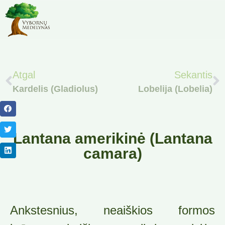
Atgal
Sekantis
Kardelis (Gladiolus)
Lobelija (Lobelia)
Lantana amerikinė (Lantana
camara)
Ankstesnius, neaiškios formos