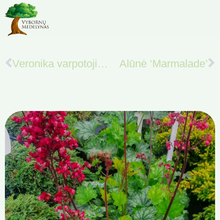
Veronika varpotoji ‘Anniversary Blue’
Alūnė ‘Marmalade’