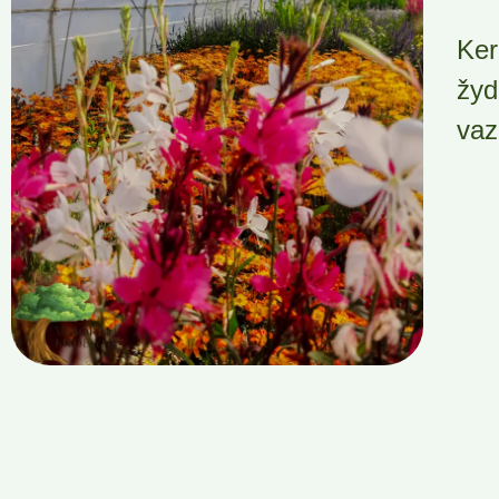
Ker
žyd
vaz