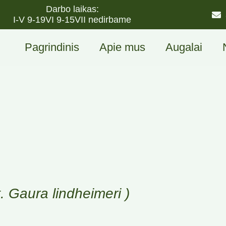
Darbo laikas:
I-V 9-19
VI 9-15
VII nedirbame
Pagrindinis
Apie mus
Augalai
t. Gaura lindheimeri )