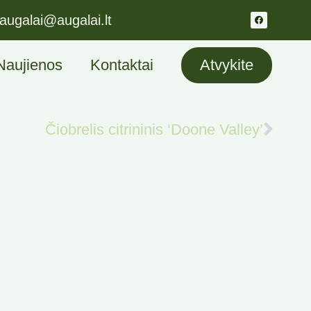
augalai@augalai.lt
Naujienos
Kontaktai
Atvykite
Čiobrelis citrininis ‘Doone Valley’