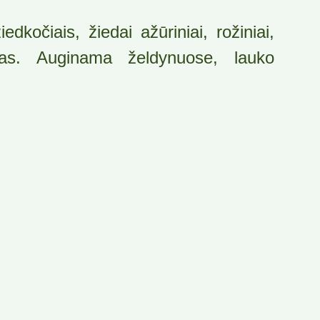
edkočiais, žiedai ažūriniai, rožiniai,
sas. Auginama želdynuose, lauko