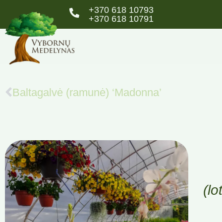
+370 618 10793
+370 618 10791
Baltagalvė (ramunė) ‘Madonna’
(lo