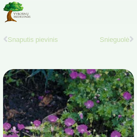
Snaputis pievinis
Snieguolė