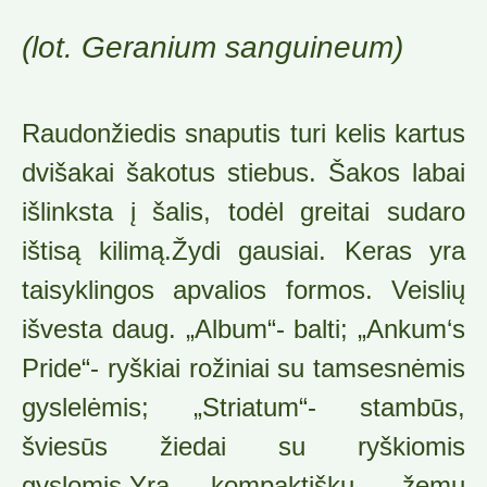
(lot. Geranium sanguineum)
Raudonžiedis snaputis turi kelis kartus
dvišakai šakotus stiebus. Šakos labai
išlinksta į šalis, todėl greitai sudaro
ištisą kilimą.Žydi gausiai. Keras yra
taisyklingos apvalios formos. Veislių
išvesta daug. „Album“- balti; „Ankum‘s
Pride“- ryškiai rožiniai su tamsesnėmis
gyslelėmis; „Striatum“- stambūs,
šviesūs žiedai su ryškiomis
gyslomis.Yra kompaktiškų, žemų