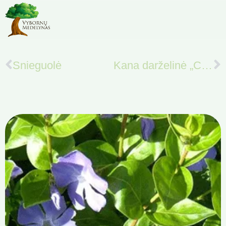
Snieguolė
Kana darželinė „Cannova Scarlet Bronze”