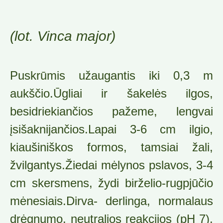
(lot. Vinca major)
Puskrūmis užaugantis iki 0,3 m
aukščio.Ūgliai ir šakelės ilgos,
besidriekiančios pažeme, lengvai
įsišaknijančios.Lapai 3-6 cm ilgio,
kiaušiniškos formos, tamsiai žali,
žvilgantys.Žiedai mėlynos pslavos, 3-4
cm skersmens, žydi birželio-rugpjūčio
mėnesiais.Dirva- derlinga, normalaus
drėgnumo, neutralios reakcijos (pH 7),