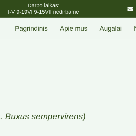
Darbo laikas:
I-V 9-19
VI 9-15
VII nedirbame
Pagrindinis
Apie mus
Augalai
ot. Buxus sempervirens)