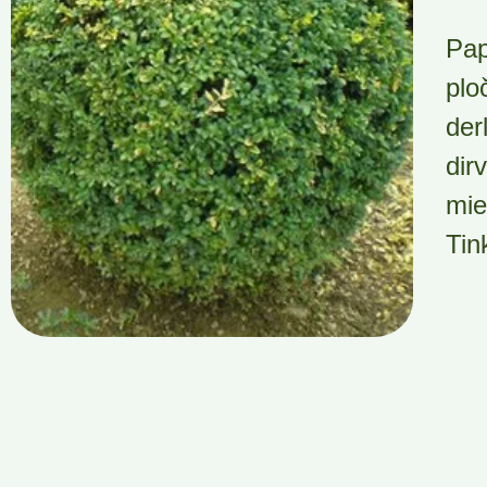
Pap
plo
der
dir
mie
Tin