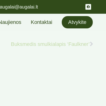
augalai@augalai.lt
Naujienos
Kontaktai
Atvykite
Buksmedis smulkialapis ‘Faulkner’