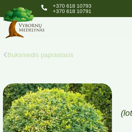
+370 618 10793
+370 618 10791
Buksmedis paprastasis
(l