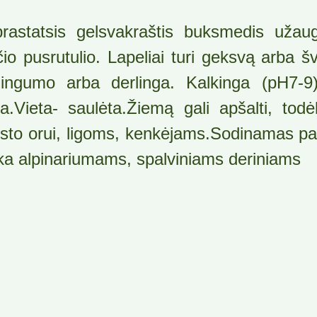
rastatsis gelsvakraštis buksmedis užau
čio pusrutulio. Lapeliai turi geksvą arba švi
lingumo arba derlinga. Kalkinga (pH7-9
va.Vieta- saulėta.Žiemą gali apšalti, tod
sto orui, ligoms, kenkėjams.Sodinamas pav
ka alpinariumams, spalviniams deriniams