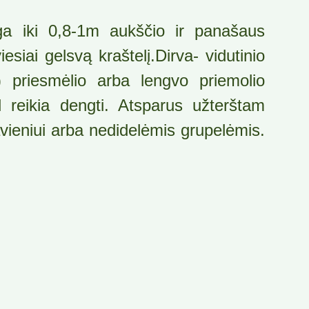
ga iki 0,8-1m aukščio ir panašaus
esiai gelsvą kraštelį.Dirva- vidutinio
) priesmėlio arba lengvo priemolio
ėl reikia dengti. Atsparus užterštam
ieniui arba nedidelėmis grupelėmis.