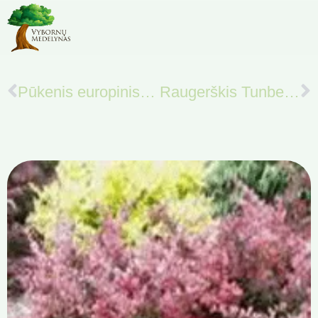
Pūkenis europinis ‘Royal Purple’
Raugerškis Tunbergo ‘Atropurpurea’