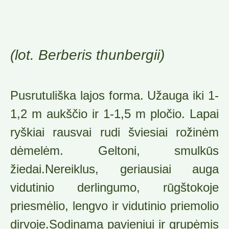
(lot. Berberis thunbergii)
Pusrutuliška lajos forma. Užauga iki 1-
1,2 m aukščio ir 1-1,5 m pločio. Lapai
ryškiai rausvai rudi šviesiai rožinėm
dėmelėm. Geltoni, smulkūs
žiedai.Nereiklus, geriausiai auga
vidutinio derlingumo, rūgštokoje
priesmėlio, lengvo ir vidutinio priemolio
dirvoje.Sodinama pavieniui ir grupėmis