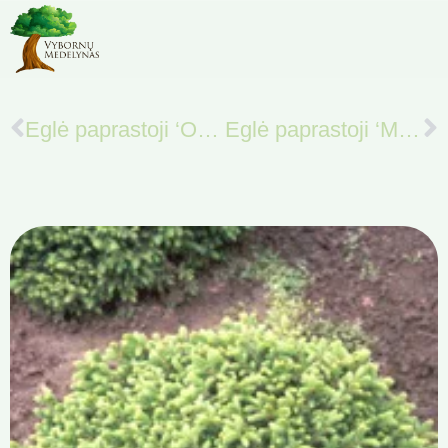
Eglė paprastoji ‘Ohlendorfii’
Eglė paprastoji ‘Maxwellii’