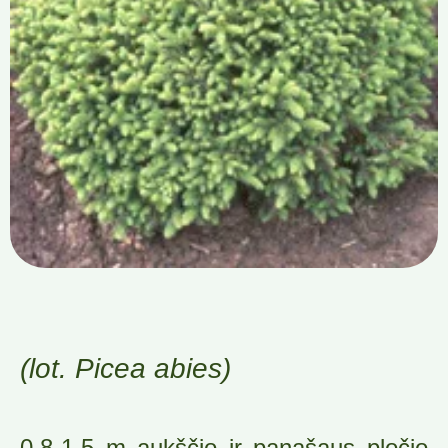
(lot. Picea abies)
0,8-1,5 m aukščio ir panašaus pločio