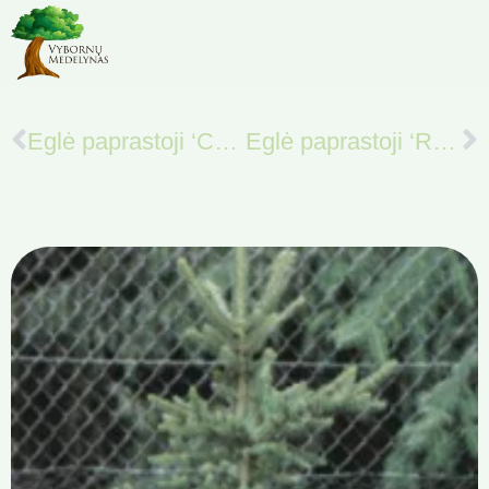
Eglė paprastoji ‘Cupressina‘
Eglė paprastoji ‘Remontii’