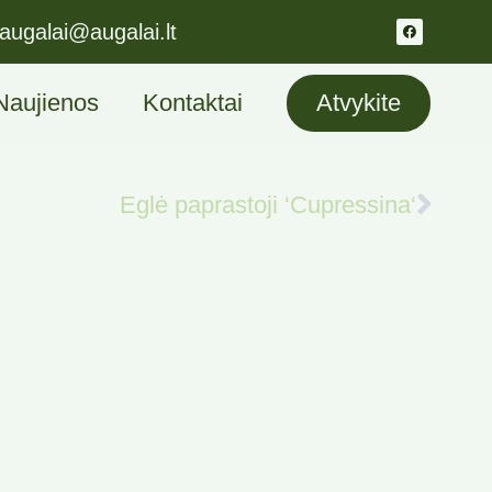
augalai@augalai.lt
Naujienos
Kontaktai
Atvykite
Eglė paprastoji ‘Cupressina‘