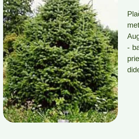
Pla
met
Aug
- b
pri
did