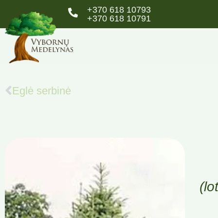
+370 618 10793
+370 618 10791
Eglė serbinė
(lo