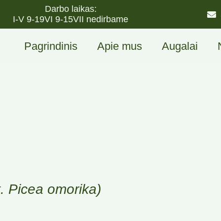
Darbo laikas:
I-V 9-19
VI 9-15
VII nedirbame
Pagrindinis
Apie mus
Augalai
t. Picea omorika)