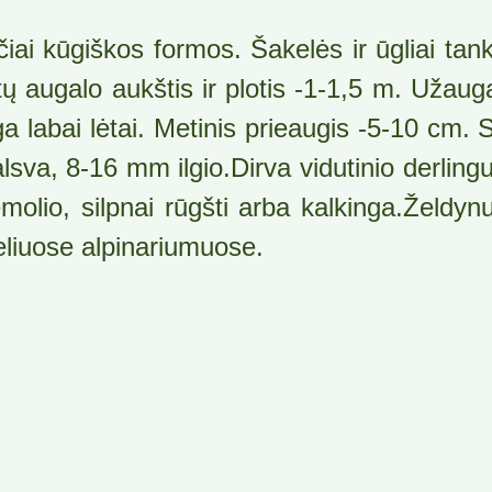
čiai kūgiškos formos. Šakelės ir ūgliai tank
ų augalo aukštis ir plotis -1-1,5 m. Užauga
a labai lėtai. Metinis prieaugis -5-10 cm. S
alsva, 8-16 mm ilgio.Dirva vidutinio derli
emolio, silpnai rūgšti arba kalkinga.Želdy
eliuose alpinariumuose.