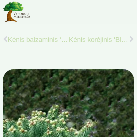
Kėnis balzaminis ‘Nana‘
Kėnis korėjinis ‘Blue Emperor‘