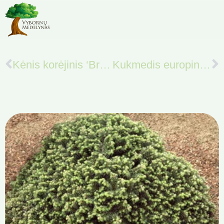
Kėnis korėjinis ‘Brillant‘
Kukmedis europinis „Fastigiata”