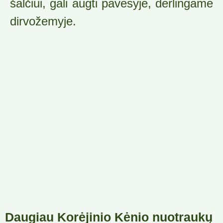
šalčiui, gali augti pavėsyje, derlingame
dirvožemyje.
Daugiau Korėjinio Kėnio nuotraukų