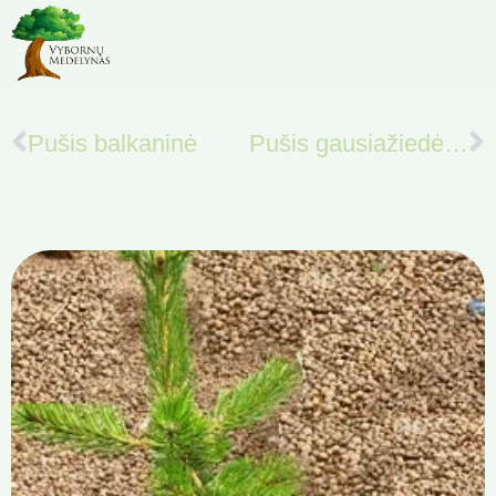
Pušis balkaninė
Pušis gausiažiedė ‚Oculus-draconis‘