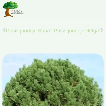
Pušis juodoji ‘Nana‘
Pušis juodoji ‘Helga‘