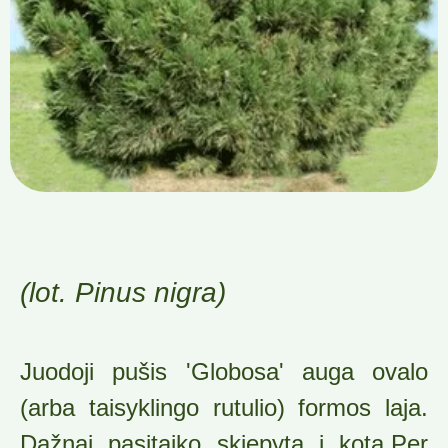
(lot. Pinus nigra)
Juodoji pušis 'Globosa' auga ovalo
(arba taisyklingo rutulio) formos laja.
Dažnai pasitaiko skiepyta į kotą.Per