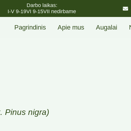
Darbo laikas:
I-V 9-19
VI 9-15
VII nedirbame
Pagrindinis
Apie mus
Augalai
t. Pinus nigra)