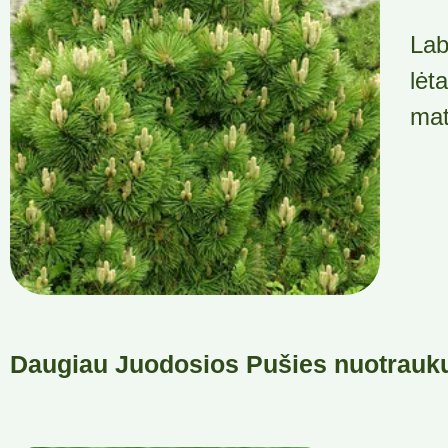
Lab
lėt
mat
Daugiau Juodosios Pušies nuotrauk