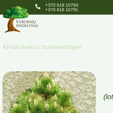
+370 618 10793
+370 618 10791
Pušis bankso ‘Schneverdingen‘
(lo