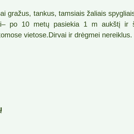
ai gražus, tankus, tamsiais žaliais spygli
ai– po 10 metų pasiekia 1 m aukštį ir š
omose vietose.Dirvai ir drėgmei nereiklus.
ų