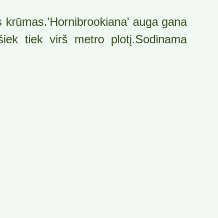
ais krūmas.'Hornibrookiana' auga gana
iek tiek virš metro plotį.Sodinama