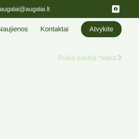
augalai@augalai.lt
Naujienos
Kontaktai
Atvykite
Pušis juodoji ‘Nana‘