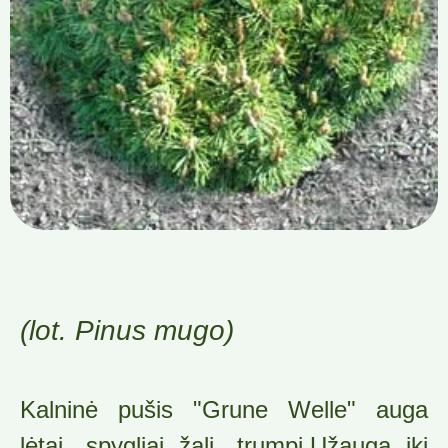
(lot. Pinus mugo)
Kalninė pušis "Grune Welle" auga
lėtai, spygliai žali, trumpi.Užauga iki