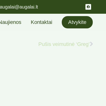
augalai@augalai.lt
Naujienos
Kontaktai
Atvykite
Pušis veimutinė ‘Greg’