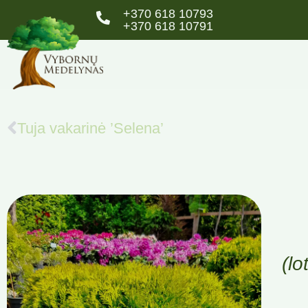
+370 618 10793
+370 618 10791
Tuja vakarinė ’Selena’
(lo