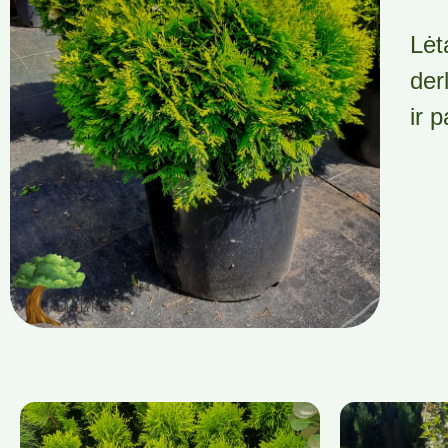
Lėt
der
ir 