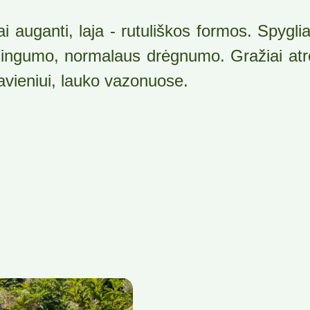
ai auganti, laja - rutuliškos formos. Spyglia
lingumo, normalaus drėgnumo. Gražiai atro
pavieniui, lauko vazonuose.