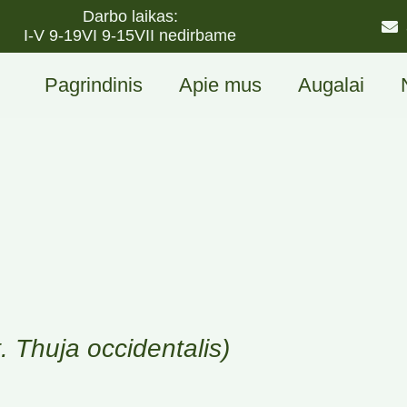
Darbo laikas:
I-V 9-19
VI 9-15
VII nedirbame
Pagrindinis
Apie mus
Augalai
t. Thuja occidentalis)