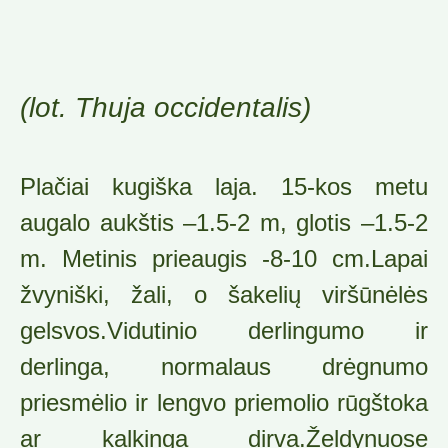
(lot. Thuja occidentalis)
Plačiai kugiška laja. 15-kos metu
augalo aukštis –1.5-2 m, glotis –1.5-2
m. Metinis prieaugis -8-10 cm.Lapai
žvyniški, žali, o šakelių viršūnėlės
gelsvos.Vidutinio derlingumo ir
derlinga, normalaus drėgnumo
priesmėlio ir lengvo priemolio rūgštoka
ar kalkinga dirva.Želdynuose