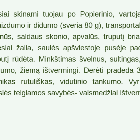
siai skinami tuojau po Popierinio, vartoj
aizdumo ir didumo (sveria 80 g), transporta
nūs, saldaus skonio, apvalūs, truputį bria
esiai žalia, saulės apšviestoje pusėje pa
putį rūdėta. Minkštimas švelnus, sultingas
umo, žiemą ištvermingi. Derėti pradeda 3
nikas rutuliškas, vidutinio tankumo. Vyr
slės teigiamos savybės- vaismedžiai ištvermi