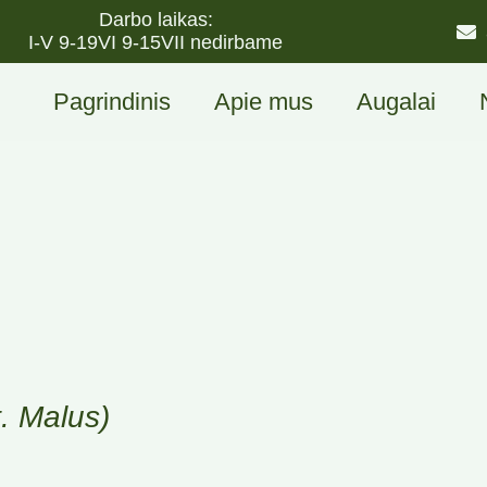
Darbo laikas:
I-V 9-19
VI 9-15
VII nedirbame
Pagrindinis
Apie mus
Augalai
t. Malus)