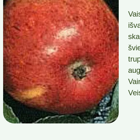
Vai
išv
ska
švi
tru
aug
Vai
Vei