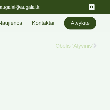
augalai@augalai.lt
Naujienos
Kontaktai
Atvykite
Obelis ‘Alyvinis‘