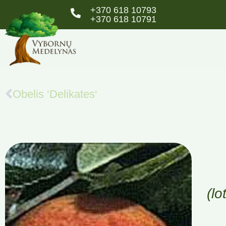
+370 618 10793
+370 618 10791
Obelis ‘Delikates‘
(lo