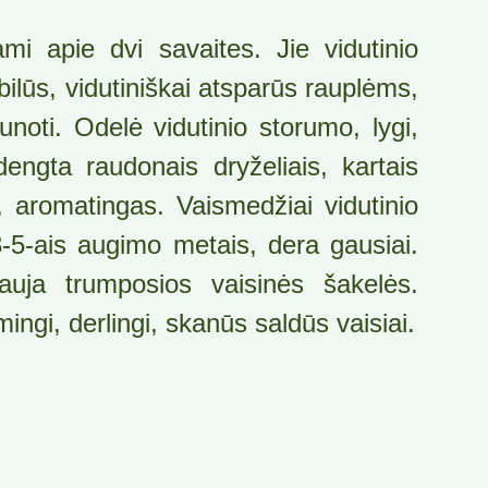
ami apie dvi savaites. Jie vidutinio
bilūs, vidutiniškai atsparūs rauplėms,
unoti. Odelė vidutinio storumo, lygi,
dengta raudonais dryželiais, kartais
, aromatingas. Vaismedžiai vidutinio
-5-ais augimo metais, dera gausiai.
auja trumpo­sios vaisinės šakelės.
ngi, derlingi, skanūs saldūs vaisiai.