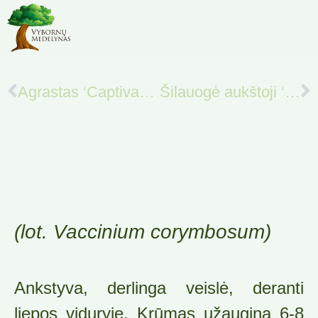
Agrastas ‘Captivator’
Šilauogė aukštoji ‘Bonus’
(lot. Vaccinium corymbosum)
Ankstyva, derlinga veislė, deranti
liepos viduryje. Krūmas užaugina 6-8