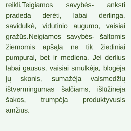
reikli.Teigiamos savybės- anksti
pradeda derėti, labai derlinga,
savidulkė, viduti­nio augumo, vaisiai
gražūs.Neigiamos savybės- šaltomis
žiemomis apšąla ne tik žiediniai
pumpurai, bet ir me­diena. Jei derlius
labai gausus, vaisiai smulkėja, blogėja
jų skonis, sumažėja vaisme­džių
ištvermingumas šalčiams, išlūžinėja
šakos, trumpėja produktyvusis
amžius.