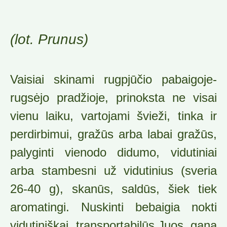
(lot. Prunus)
Vaisiai skinami rugpjūčio pabaigoje-
rugsėjo pradžioje, prinoksta ne visai
vienu laiku, vartojami švieži, tinka ir
perdirbimui, gražūs arba labai gražūs,
palyginti vienodo didumo, vidutiniai
arba stambesni už vidutinius (sveria
26-40 g), skanūs, saldūs, šiek tiek
aromatingi. Nuskinti bebaigia nokti
vidutiniškai transportabilūs.Juos ga­na