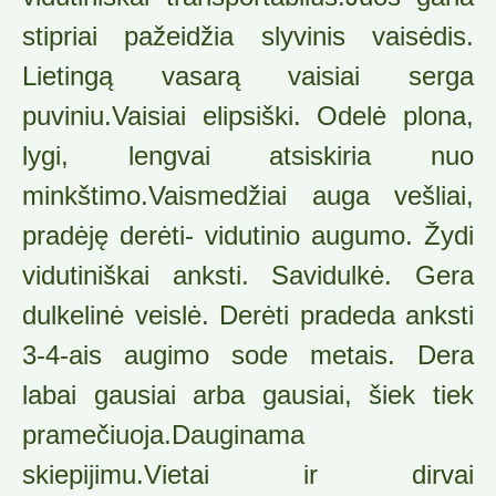
stipriai pažeidžia slyvinis vaisėdis.
Lietingą vasarą vaisiai serga
puviniu.Vaisiai elipsiški. Odelė plona,
lygi, lengvai atsiskiria nuo
minkštimo.Vaismedžiai auga vešliai,
pradėję derėti- vidutinio augu­mo. Žydi
vidutiniškai anksti. Savidulkė. Gera
dulkelinė veislė. Derėti pradeda anksti
3-4-ais augimo sode metais. Dera
labai gau­siai arba gausiai, šiek tiek
pramečiuoja.Dauginama
skiepijimu.Vietai ir dirvai