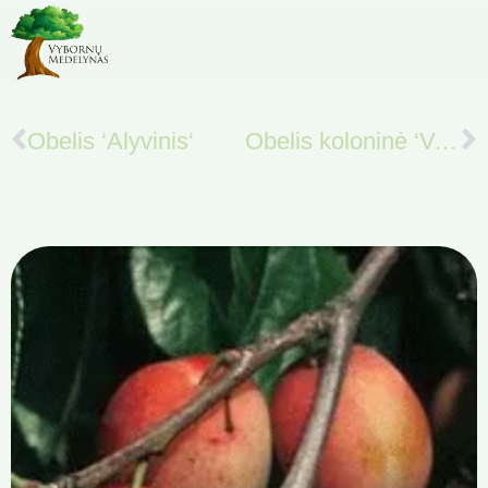
Obelis ‘Alyvinis‘
Obelis koloninė ‘Valiuta’