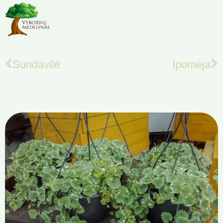
Sundavilė
Ipomėja