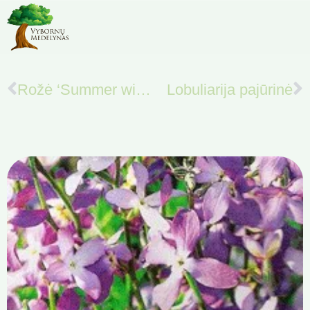
Rožė ‘Summer wind’
Lobuliarija pajūrinė