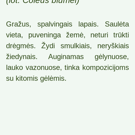
(lot. Coleus blumei)
Gražus, spalvingais lapais. Saulėta
vieta, puveninga žemė, neturi trūkti
drėgmės. Žydi smulkiais, neryškiais
žiedynais. Auginamas gėlynuose,
lauko vazonuose, tinka kompozicijoms
su kitomis gėlėmis.