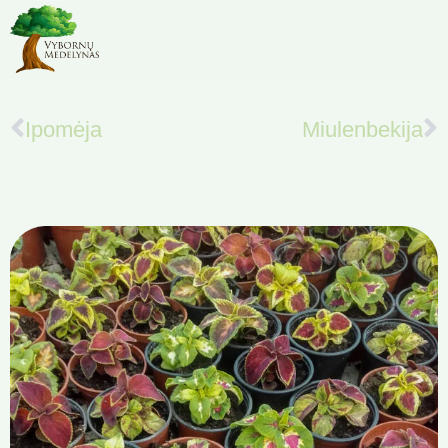
Ipomėja
Miulenbekija