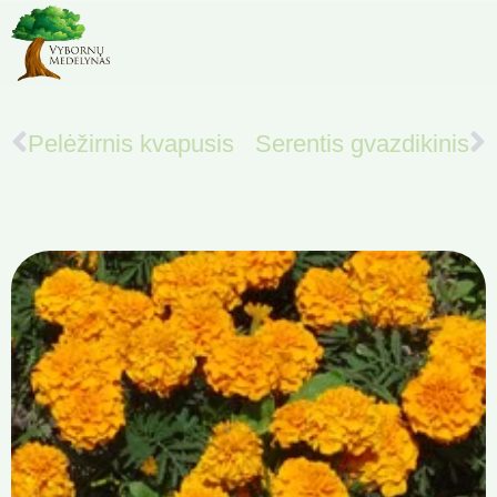
Pelėžirnis kvapusis
Serentis gvazdikinis