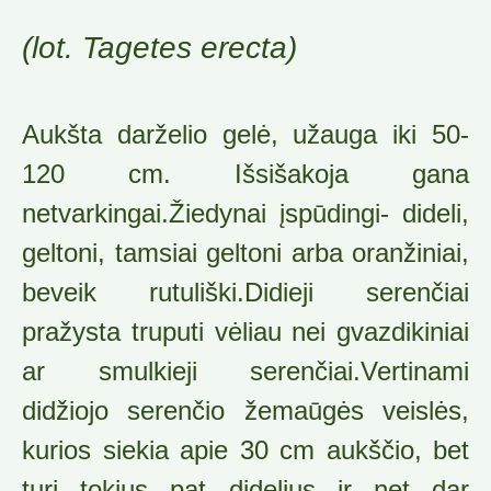
(lot. Tagetes erecta)
Aukšta darželio gelė, užauga iki 50-
120 cm. Išsišakoja gana
netvarkingai.Žiedynai įspūdingi- dideli,
geltoni, tamsiai geltoni arba oranžiniai,
beveik rutuliški.Didieji serenčiai
pražysta truputi vėliau nei gvazdikiniai
ar smulkieji serenčiai.Vertinami
didžiojo serenčio žemaūgės veislės,
kurios siekia apie 30 cm aukščio, bet
turi tokius pat didelius ir net dar