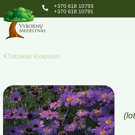
+370 618 10793
+370 618 10791
Tabakas kvapusis
(lo