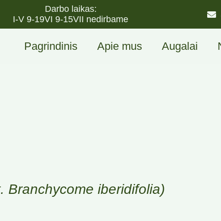
Darbo laikas:
I-V 9-19
VI 9-15
VII nedirbame
Pagrindinis
Apie mus
Augalai
t. Branchycome iberidifolia)