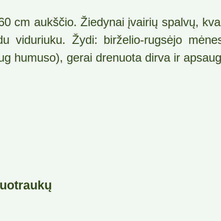
60 cm aukščio. Žiedynai įvairių spalvų, k
du viduriuku. Žydi: birželio-rugsėjo mėnes
ug humuso), gerai drenuota dirva ir apsauga
uotraukų