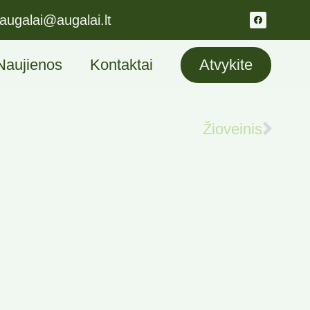
augalai@augalai.lt
Naujienos
Kontaktai
Atvykite
Žioveinis