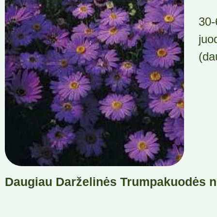
30-
juo
(da
Daugiau Darželinės Trumpakuodės n