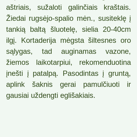
aštriais, sužaloti galinčiais kraštais.
Žiedai rugsėjo-spalio mėn., susiteklę į
tankią baltą šluotelę, sielia 20-40cm
ilgį. Kortaderija mėgsta šiltesnes oro
sąlygas, tad auginamas vazone,
žiemos laikotarpiui, rekomenduotina
įnešti į patalpą. Pasodintas į gruntą,
aplink šaknis gerai pamulčiuoti ir
gausiai uždengti eglišakiais.