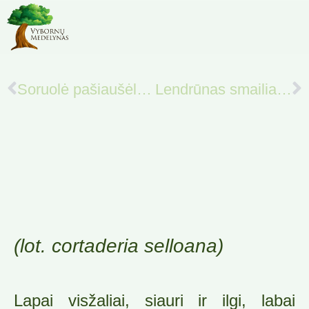
Soruolė pašiaušėlinė ‘Little bunny’
Lendrūnas smailiažiedis ‘KARL Foerster’
(lot. cortaderia selloana)
Lapai visžaliai, siauri ir ilgi, labai