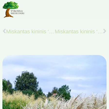
Miskantas kininis ‘SNOW QUEEN’
Miskantas kininis ‘HERON’