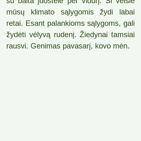
su balta juostele per vidurį. Ši veislė
mūsų klimato sąlygomis žydi labai
retai. Esant palankioms sąlygoms, gali
žydėti vėlyvą rudenį. Žiedynai tamsiai
rausvi. Genimas pavasarį, kovo mėn.