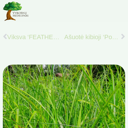
Viksva ‘FEATHER FALLS’
Ašuotė kibioji ‘Pony tails’