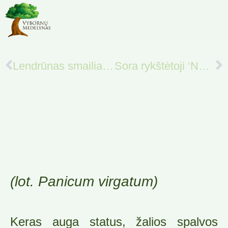
Lendrūnas smailiažiedis ‘Overdam’
Sora rykštėtoji ‘Northwind’
(lot. Panicum virgatum)
Keras auga status, žalios spalvos