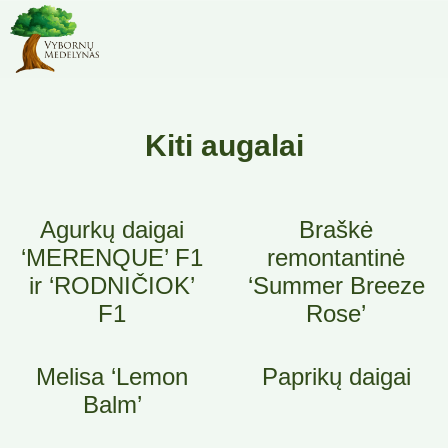
Kiti augalai
Agurkų daigai
Braškė
‘MERENQUE’ F1
remontantinė
ir ‘RODNIČIOK’
‘Summer Breeze
F1
Rose’
Melisa ‘Lemon
Paprikų daigai
Balm’