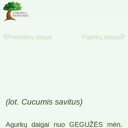
Pomidorų daigai
Paprikų daigai
(lot. Cucumis savitus)
Agurkų daigai nuo GEGUŽĖS mėn.