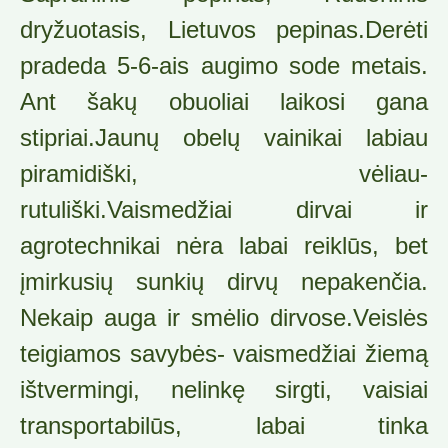
dryžuotasis, Lietuvos pepinas.Derėti
pradeda 5-6-ais augimo sode metais.
Ant šakų obuoliai laikosi gana
stipriai.Jaunų obelų vainikai labiau
piramidiški, vėliau-
rutuliški.Vaismedžiai dirvai ir
agrotechnikai nėra labai reiklūs, bet
įmirkusių sunkių dirvų nepakenčia.
Nekaip auga ir smėlio dirvose.Veislės
teigiamos savybės- vaismedžiai žiemą
ištvermingi, nelinkę sirgti, vaisiai
transportabilūs, labai tinka