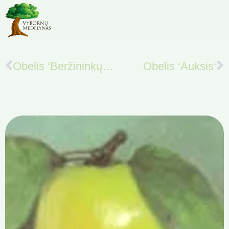
Obelis ‘Beržininkų ananasinis‘
Obelis ‘Auksis‘