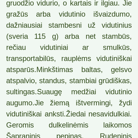
gruodžio vidu­rio, o kartais ir ilgiau. Jie
gražūs arba vidutinio išvaizdumo,
dažniausiai stambesni už vidutinius
(sveria 115 g) arba net stambūs,
rečiau vidutiniai ar smulkūs,
transportabilūs, rauplėms vidutiniškai
atsparūs.Minkštimas baltas, gelsvo
atspalvio, stan­dus, stambiai grūdiškas,
sultingas.Suaugę me­džiai vidutinio
augumo.Jie žiemą ištvermingi, žydi
vidutiniškai anksti.Žiedai nesavidulkiai.
Geromis dulkelinėmis laikomos
Šapraninis pepinas, Rudeninis