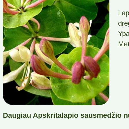
Lap
drė
Ypa
Met
Daugiau Apskritalapio sausmedžio n