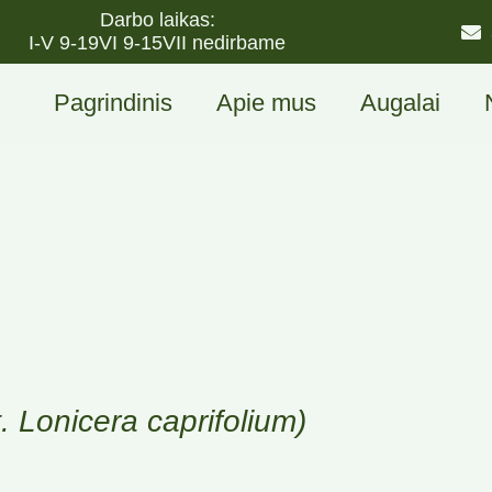
Darbo laikas:
I-V 9-19
VI 9-15
VII nedirbame
Pagrindinis
Apie mus
Augalai
t. Lonicera caprifolium)