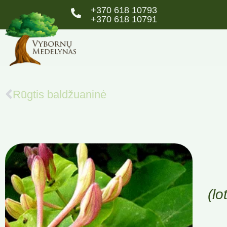
+370 618 10793
+370 618 10791
Rūgtis baldžuaninė
(lo