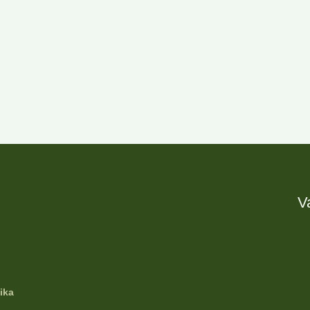
V
ika