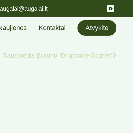
augalai@augalai.lt
Naujienos
Kontaktai
Atvykite
Sausmedis Brauno ‘Dropmore Scarlet’