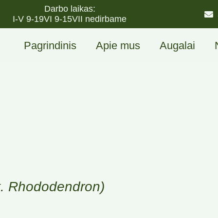
Darbo laikas:
I-V 9-19
VI 9-15
VII nedirbame
Pagrindinis
Apie mus
Augalai
ot. Rhododendron)