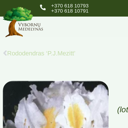
+370 618 10793
+370 618 10791
Rododendras ‘P.J.Mezitt’
(l