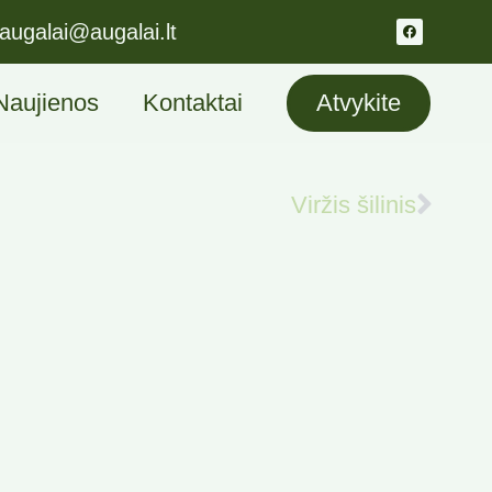
augalai@augalai.lt
Naujienos
Kontaktai
Atvykite
Viržis šilinis