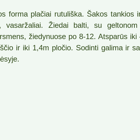
os forma plačiai rutuliška. Šakos tankios ir
i, vasaržaliai. Žiedai balti, su gelton
rsmens, žiedynuose po 8-12. Atsparūs iki
ščio ir iki 1,4m pločio. Sodinti galima ir sa
ėsyje.