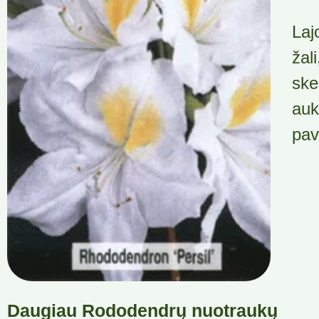
Laj
žal
ske
auk
pav
Daugiau Rododendrų nuotraukų