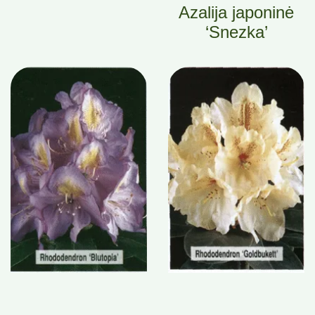
Azalija japoninė
‘Snezka’